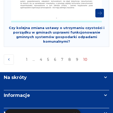
Czy kolejna zmiana ustawy o utrzymaniu czystości i
porządku w gminach usprawni funkcjonowanie
gminnych systemów gospodarki odpadami
komunalnymi?
1
…
4
5
6
7
8
9
10
Pierwszy
(Obecna)
POPRZEDNI
Na skróty
Informacje